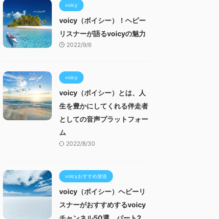
voicy
voicy（ボイシー）！ヘビー
リスナーが語るvoicyの魅力
2022/9/6
voicy
voicy（ボイシー）とは、人
生を豊かにしてくれる伴走者
としての音声プラットフォー
ム
2022/8/30
voicyおすすめ放送
voicy（ボイシー）ヘビーリ
スナーがおすすめするvoicy
チャンネル50選 パート2