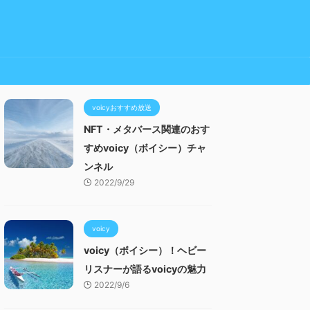
voicyおすすめ放送
NFT・メタバース関連のおす
すめvoicy（ボイシー）チャ
ンネル
2022/9/29
voicy
voicy（ボイシー）！ヘビー
リスナーが語るvoicyの魅力
2022/9/6