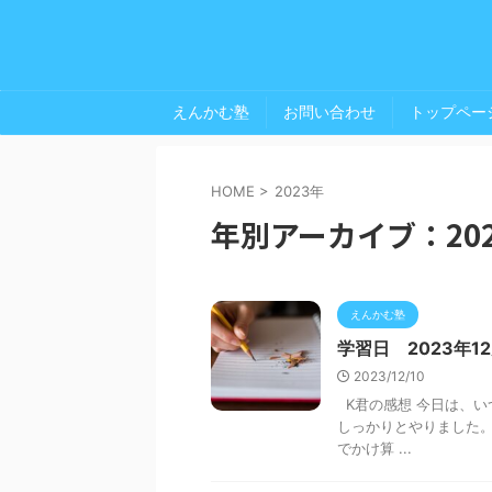
えんかむ塾
お問い合わせ
トップペー
HOME
>
2023年
年別アーカイブ：20
えんかむ塾
学習日 2023年1
2023/12/10
K君の感想 今日は、い
しっかりとやりました。
でかけ算 ...