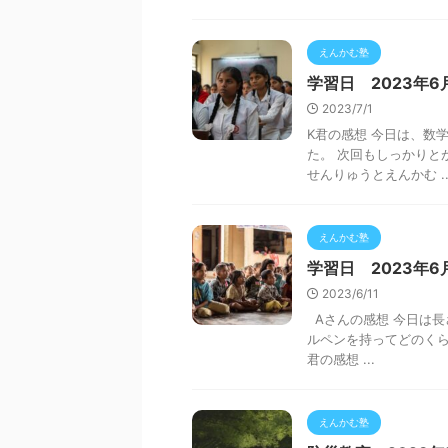
えんかむ塾
学習日 2023年6
2023/7/1
K君の感想 今日は、数
た。 次回もしっかりと
せんりゅうとえんかむ ..
えんかむ塾
学習日 2023年6
2023/6/11
Aさんの感想 今日は長
ルペンを持ってどのく
君の感想 ...
えんかむ塾