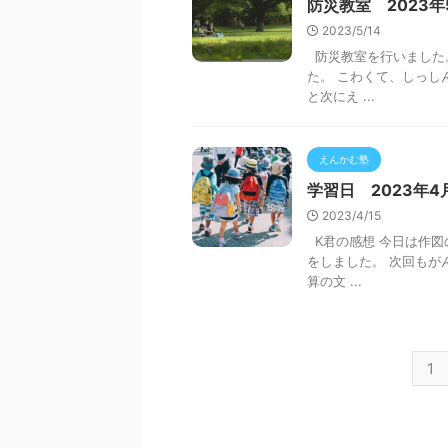
防災教室 2023年
2023/5/14
防災教室を行いました。
た。 こわくて、しっし
と次にえ ...
えんかむ塾
学習日 2023年4
2023/4/15
K君の感想 今日は作図
をしました。 次回もが
算の文 ...
1