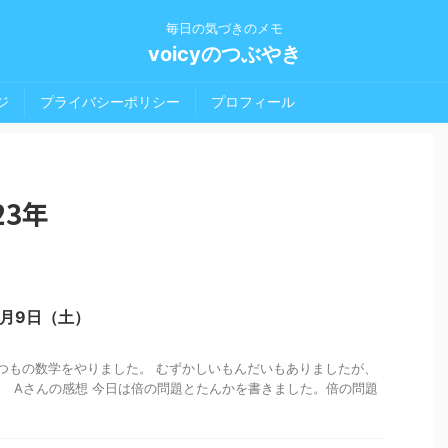
毎日の気づきのメモ
voicyのつぶやき
ジ
プライバシーポリシー
プロフィール
23年
2月9日（土）
つもの数学をやりました。 むずかしいもんだいもありましたが、
 Aさんの感想 今日は倍の問題とたんかを書きました。倍の問題