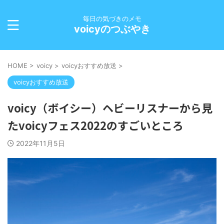
毎日の気づきのメモ
voicyのつぶやき
HOME
>
voicy
>
voicyおすすめ放送
>
voicyおすすめ放送
voicy（ボイシー）ヘビーリスナーから見
たvoicyフェス2022のすごいところ
2022年11月5日