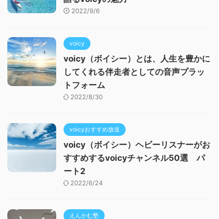
2022/9/6
voicy
voicy（ボイシー）とは、人生を豊かに
してくれる伴走者としての音声プラッ
トフォーム
2022/8/30
voicyおすすめ放送
voicy（ボイシー）ヘビーリスナーがお
すすめするvoicyチャンネル50選 パ
ート2
2022/6/24
えんかむ塾