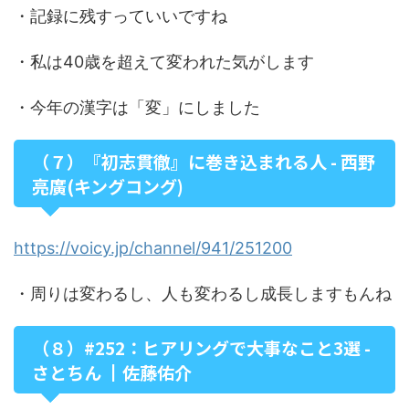
・記録に残すっていいですね
・私は40歳を超えて変われた気がします
・今年の漢字は「変」にしました
（７）『初志貫徹』に巻き込まれる人 - 西野
亮廣(キングコング)
https://voicy.jp/channel/941/251200
・周りは変わるし、人も変わるし成長しますもんね
（８）#252：ヒアリングで大事なこと3選 -
さとちん ┃佐藤佑介