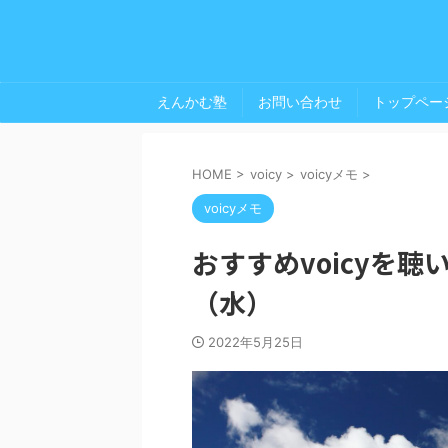
えんかむ塾
お問い合わせ
トップペー
HOME
>
voicy
>
voicyメモ
>
voicyメモ
おすすめvoicyを聴
（水）
2022年5月25日