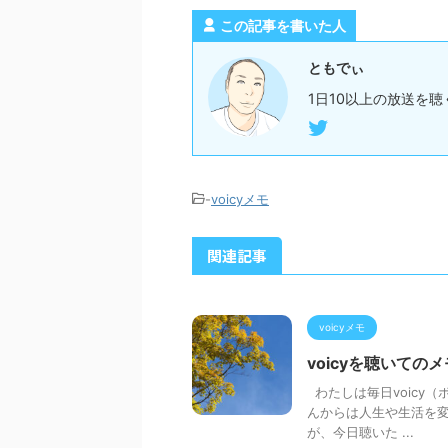
この記事を書いた人
ともでぃ
1日10以上の放送を聴
-
voicyメモ
関連記事
voicyメモ
voicyを聴いての
わたしは毎日voicy（
んからは人生や生活を変
が、今日聴いた ...