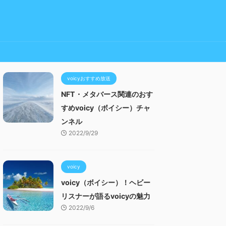
voicyおすすめ放送
NFT・メタバース関連のおす
すめvoicy（ボイシー）チャ
ンネル
2022/9/29
voicy
voicy（ボイシー）！ヘビー
リスナーが語るvoicyの魅力
2022/9/6