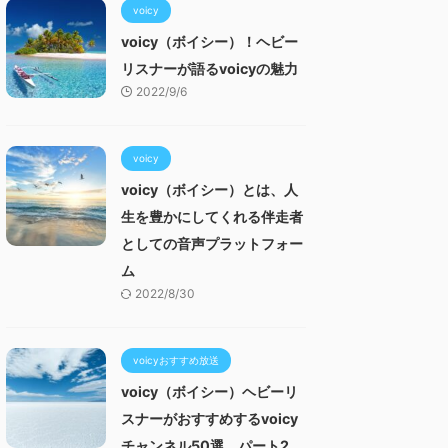
voicy
voicy（ボイシー）！ヘビー
リスナーが語るvoicyの魅力
2022/9/6
voicy
voicy（ボイシー）とは、人
生を豊かにしてくれる伴走者
としての音声プラットフォー
ム
2022/8/30
voicyおすすめ放送
voicy（ボイシー）ヘビーリ
スナーがおすすめするvoicy
チャンネル50選 パート2