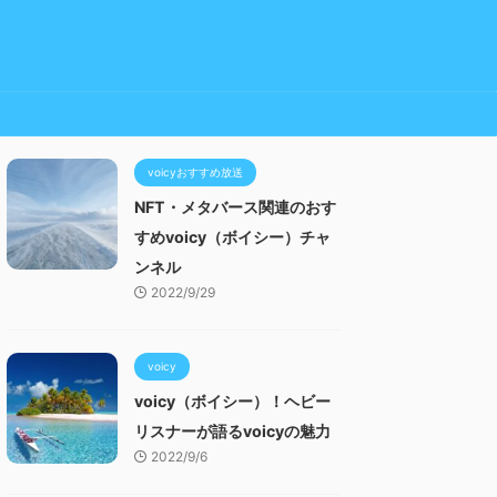
voicyおすすめ放送
NFT・メタバース関連のおす
すめvoicy（ボイシー）チャ
ンネル
2022/9/29
voicy
voicy（ボイシー）！ヘビー
リスナーが語るvoicyの魅力
2022/9/6