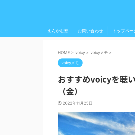
えんかむ塾
お問い合わせ
トップペー
HOME
>
voicy
>
voicyメモ
>
voicyメモ
おすすめvoicyを聴
（金）
2022年11月25日