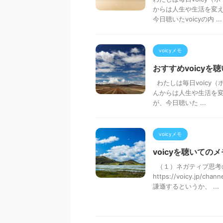
からは人生や生活を変え
今日聴いたvoicyの内 ...
voicyメモ
おすすめvoicyを
わたしは毎日voicy（
んからは人生や生活を変
が、今日聴いた ...
voicyメモ
voicyを聴いてのメ
（１）ネガティブ思考の
https://voicy.j
謙遜するというか、 ...