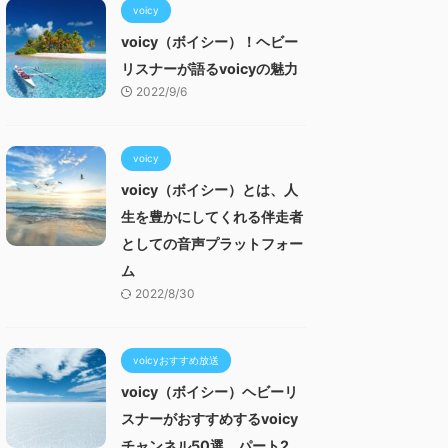
voicy
voicy（ボイシー）！ヘビー
リスナーが語るvoicyの魅力
2022/9/6
voicy
voicy（ボイシー）とは、人
生を豊かにしてくれる伴走者
としての音声プラットフォー
ム
2022/8/30
voicyおすすめ放送
voicy（ボイシー）ヘビーリ
スナーがおすすめするvoicy
チャンネル50選 パート2