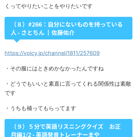
くってやりたいことをやりたいです
（８）#266：自分にないものを持っている
人 - さとちん ┃佐藤佑介
https://voicy.jp/channel/1811/257609
・その服にはときめかなかったんですね
・どうでもいいと素直に言ってくれる関係性は素敵
です
・うちも補ってもらってます
（９）５分で英語リスニングクイズ お正
月編1/2 - 英語発音トレーナーまや