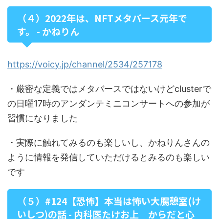
（４）2022年は、NFTメタバース元年で
す。 - かねりん
https://voicy.jp/channel/2534/257178
・厳密な定義ではメタバースではないけどclusterで
の日曜17時のアンダンテミニコンサートへの参加が
習慣になりました
・実際に触れてみるのも楽しいし、かねりんさんの
ように情報を発信していただけるとみるのも楽しい
です
（５）#124【恐怖】本当は怖い大腸憩室(け
いしつ)の話 - 内科医たけお上 からだと心